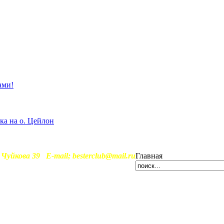
ами!
ка на о. Цейлон
il; besterclub@mail.ru
Главная