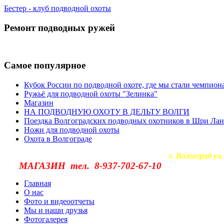
Бестер - клуб подводной охоты
Ремонт подводных ружей
Самое популярное
Кубок России по подводной охоте, где мы стали чемпион
Ружьё для подводной охоты "Зелинка"
Магазин
НА ПОДВОДНУЮ ОХОТУ В ДЕЛЬТУ ВОЛГИ
Поездка Волгоградских подводных охотников в Шри Лан
Ножи для подводной охоты
Охота в Волгограде
г. Волгоград ул. Чуйкова 39 E-ma
МАГАЗИН тел.
8-937-702-67-10
Главная
О нас
Фото и видеоотчеты
Мы и наши друзья
Фотогалерея