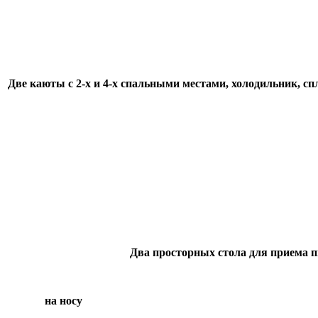
Две каюты с 2-х и 4-х спальными местами, холодильник, с
Небольшой санузел
Два просторных стола для приема пи
на носу на 