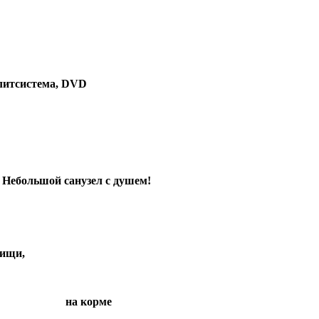
плитсистема,
DVD
 с душем!
щи,
корме